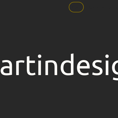
Start
Corporate Desi
artindesi